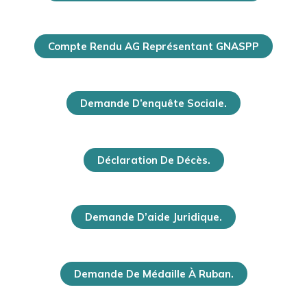
Compte Rendu AG Représentant GNASPP
Demande D’enquête Sociale.
Déclaration De Décès.
Demande D’aide Juridique.
Demande De Médaille À Ruban.