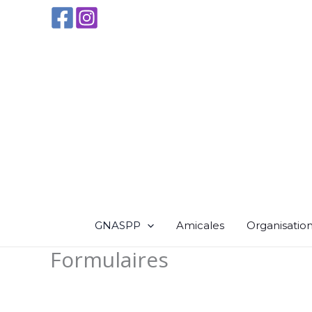
Aller
au
contenu
GNASPP
Amicales
Organisatio
Formulaires