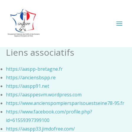
Aller
au
contenu
Liens associatifs
https://aaspp-bretagne.fr
https://anciensbspp.re
https://aaspp91.net
https://aasppesvm.wordpress.com
https://www.ancienspompiersparisouestseine78-95.fr
https://www.facebook.com/profile.php?
id=61559397399100
https://aaspp33.jimdofree.com/