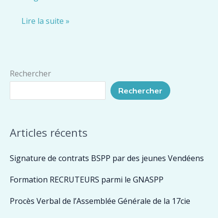
Assemblée
Lire la suite »
générale
amicale
des
Rechercher
anciens
Rechercher
sapeurs-
pompiers
de
Articles récents
Paris
de
Signature de contrats BSPP par des jeunes Vendéens
la
MANCHE
Formation RECRUTEURS parmi le GNASPP
Procès Verbal de l’Assemblée Générale de la 17cie