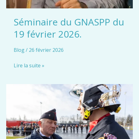
Séminaire du GNASPP du
19 février 2026.
Blog
/
26 février 2026
Séminaire
Lire la suite »
du
GNASPP
du
19
février
2026.