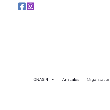
Aller
au
contenu
GNASPP
Amicales
Organisatio