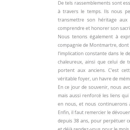
De tels rassemblements sont ess
à travers le temps. Ils nous p
transmettre son héritage aux j
comprendre et honorer son sacrif
Nous tenons également à exprim
compagnie de Montmartre, dont
l’implication constante dans le d
chaleureux, ainsi que celui de t
portent aux anciens. C’est cett
véritable foyer, un havre de mém
En ce jour de souvenir, nous a
mais aussi renforcé les liens q
en nous, et nous continuerons à
Enfin, il faut remercier le dévoue
depuis 38 ans, pour perpétuer c
et déjà rendez-vous pour le mois d