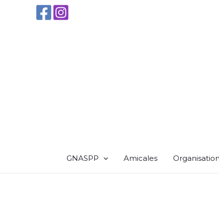
Aller
au
contenu
GNASPP
Amicales
Organisatio