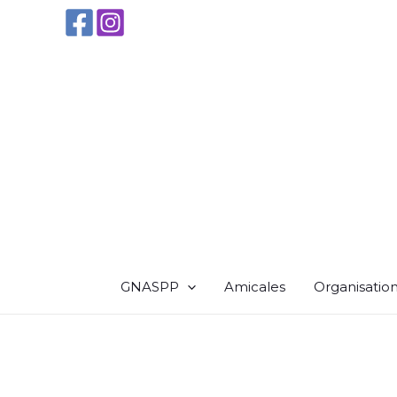
Aller
au
contenu
GNASPP
Amicales
Organisatio