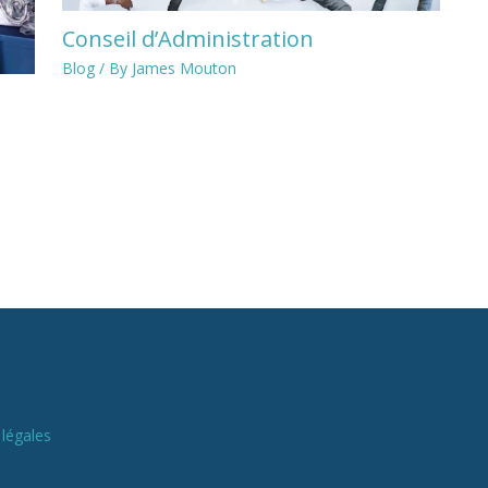
Conseil d’Administration
Blog
/ By
James Mouton
légales