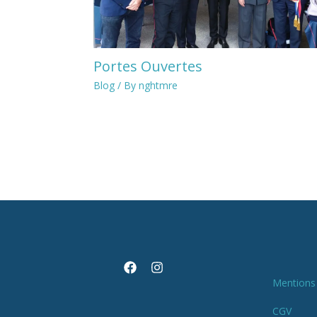
Portes Ouvertes
Blog
/ By
nghtmre
Mentions 
CGV